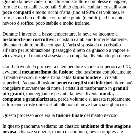
Quando la neve cade, i fiocchi sono strutture complesse e leggere,
formate da cristalli esagonali. Subito dopo la caduta i cristalli sono
poco compatti
e molto ricchi d’aria (fino al 90% del volume), le
forme sono ben definite, con rami e punte (dendriti), ed il manto
nevoso è soffice, poco stabile e molto isolante.
Durante l’inverno, a basse temperature, la neve va incontro a
metamorfismo costruttivo
: i cristalli cambiano forma lentamente,
diventano più rotondi e compatti, l’aria si sposta da un cristallo
all’altro per sublimazione (passaggio diretto da ghiaccio a vapore e
viceversa), e il manto si assesta e si compatta, diventando più denso.
Con l’arrivo della primavera e temperature vicine o superiori a 0 °C,
avviene il
metamorfismo da fusione
, che trasforma completamente
il manto nevoso: il sole e l’aria calda
fanno fondere
i cristalli
superiori, l’acqua di fusione
penetra negli strati inferiori
, dove può
congelare nuovamente di notte, i cristalli si trasformano in
granuli
più grandi
, tondeggianti e pesanti, la neve diventa
umida,
compatta e granularizzata
, perde volume e si assesta rapidamente,
si formano croste dure o strati alternati di neve fradicia e ghiaccio.
Questo processo accelera la
fusione finale
del manto nevoso.
In questo panorama vediamo un classico
ambiente di fine stagione
nevosa
: chiazze scoperte, manto discontinuo, neve compressa e