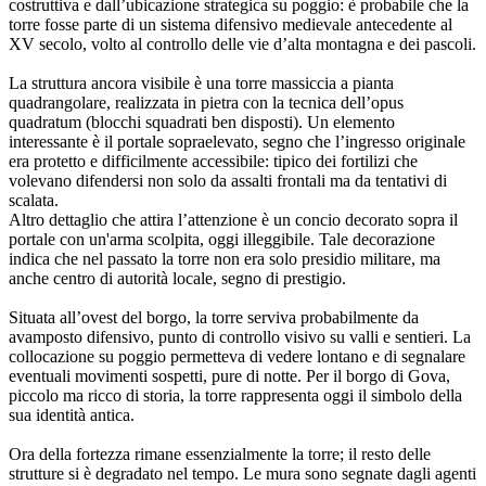
costruttiva e dall’ubicazione strategica su poggio: è probabile che la
torre fosse parte di un sistema difensivo medievale antecedente al
XV secolo, volto al controllo delle vie d’alta montagna e dei pascoli.
La struttura ancora visibile è una torre massiccia a pianta
quadrangolare, realizzata in pietra con la tecnica dell’opus
quadratum (blocchi squadrati ben disposti). Un elemento
interessante è il portale sopraelevato, segno che l’ingresso originale
era protetto e difficilmente accessibile: tipico dei fortilizi che
volevano difendersi non solo da assalti frontali ma da tentativi di
scalata.
Altro dettaglio che attira l’attenzione è un concio decorato sopra il
portale con un'arma scolpita, oggi illeggibile. Tale decorazione
indica che nel passato la torre non era solo presidio militare, ma
anche centro di autorità locale, segno di prestigio.
Situata all’ovest del borgo, la torre serviva probabilmente da
avamposto difensivo, punto di controllo visivo su valli e sentieri. La
collocazione su poggio permetteva di vedere lontano e di segnalare
eventuali movimenti sospetti, pure di notte. Per il borgo di Gova,
piccolo ma ricco di storia, la torre rappresenta oggi il simbolo della
sua identità antica.
Ora della fortezza rimane essenzialmente la torre; il resto delle
strutture si è degradato nel tempo. Le mura sono segnate dagli agenti