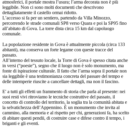
atmosferici, il portale mostra l’usura; l’arma decorata non è più
leggibile. Non ci sono molti documenti che descrivono
dettagliatamente il castello ormai ridotto.
L’accesso si fa per un sentiero, partendo da Villa Minozzo,
percorrendo le strade comunali SP8 verso Quara e poi la SP95 fino
all’abitato di Gova. La torre dista circa 15 km dal capoluogo
comunale.
La popolazione residente in Gova è attualmente piccola (circa 133
abitanti), ma conserva un forte legame con queste tracce del
passato.
All’interno del tessuto locale, la Torre di Gova è spesso citata anche
in versi (“poesie”), segno che il luogo non è solo monumento, ma
fonte di ispirazione culturale. Il fatto che l’arma sopra il portale non
sia leggibile è una testimonianza concreta del passare del tempo e
delle intemperie riuscite a cancellare dettagli, ma non il fascino.
E' a tutti gli effetti un frammento di storia che parla al presente: nei
suoi resti vivi ritroviamo le tecniche costruttive del passato, il
concetto di controllo del territorio, la soglia tra la comunità abitata e
la selvatichezza dell’Appennino. È un monumento che invita al
cammino, alla memoria e al rispetto per chi, generazioni fa, ha scelto
di abitare questi pendii, di costruire case e difese contro il tempo, i
briganti e gli eventi.