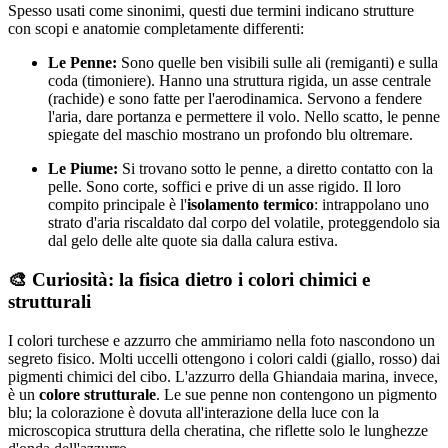
Spesso usati come sinonimi, questi due termini indicano strutture
con scopi e anatomie completamente differenti:
Le Penne:
Sono quelle ben visibili sulle ali (remiganti) e sulla
coda (timoniere). Hanno una struttura rigida, un asse centrale
(rachide) e sono fatte per l'aerodinamica. Servono a fendere
l'aria, dare portanza e permettere il volo. Nello scatto, le penne
spiegate del maschio mostrano un profondo blu oltremare.
Le Piume:
Si trovano sotto le penne, a diretto contatto con la
pelle. Sono corte, soffici e prive di un asse rigido. Il loro
compito principale è l'
isolamento termico
: intrappolano uno
strato d'aria riscaldato dal corpo del volatile, proteggendolo sia
dal gelo delle alte quote sia dalla calura estiva.
🎨 Curiosità: la fisica dietro i colori chimici e
strutturali
I colori turchese e azzurro che ammiriamo nella foto nascondono un
segreto fisico. Molti uccelli ottengono i colori caldi (giallo, rosso) dai
pigmenti chimici del cibo. L'azzurro della Ghiandaia marina, invece,
è un
colore strutturale
. Le sue penne non contengono un pigmento
blu; la colorazione è dovuta all'interazione della luce con la
microscopica struttura della cheratina, che riflette solo le lunghezze