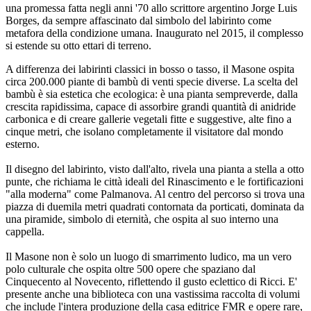
una promessa fatta negli anni '70 allo scrittore argentino Jorge Luis
Borges, da sempre affascinato dal simbolo del labirinto come
metafora della condizione umana. Inaugurato nel 2015, il complesso
si estende su otto ettari di terreno.
A differenza dei labirinti classici in bosso o tasso, il Masone ospita
circa 200.000 piante di bambù di venti specie diverse. La scelta del
bambù è sia estetica che ecologica: è una pianta sempreverde, dalla
crescita rapidissima, capace di assorbire grandi quantità di anidride
carbonica e di creare gallerie vegetali fitte e suggestive, alte fino a
cinque metri, che isolano completamente il visitatore dal mondo
esterno.
Il disegno del labirinto, visto dall'alto, rivela una pianta a stella a otto
punte, che richiama le città ideali del Rinascimento e le fortificazioni
"alla moderna" come Palmanova. Al centro del percorso si trova una
piazza di duemila metri quadrati contornata da porticati, dominata da
una piramide, simbolo di eternità, che ospita al suo interno una
cappella.
Il Masone non è solo un luogo di smarrimento ludico, ma un vero
polo culturale che ospita oltre 500 opere che spaziano dal
Cinquecento al Novecento, riflettendo il gusto eclettico di Ricci. E'
presente anche una biblioteca con una vastissima raccolta di volumi
che include l'intera produzione della casa editrice FMR e opere rare,