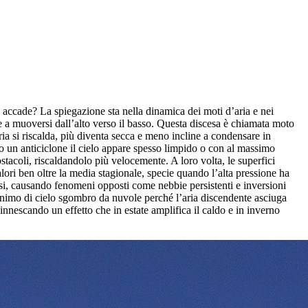
é accade? La spiegazione sta nella dinamica dei moti d’aria e nei
e a muoversi dall’alto verso il basso. Questa discesa è chiamata moto
ia si riscalda, più diventa secca e meno incline a condensare in
to un anticiclone il cielo appare spesso limpido o con al massimo
stacoli, riscaldandolo più velocemente. A loro volta, le superfici
alori ben oltre la media stagionale, specie quando l’alta pressione ha
assi, causando fenomeni opposti come nebbie persistenti e inversioni
inonimo di cielo sgombro da nuvole perché l’aria discendente asciuga
 innescando un effetto che in estate amplifica il caldo e in inverno