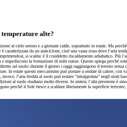
e temperature alte?
izione al cielo sereno e a giornate calde, soprattutto in estate. Ma perch
 è caratterizzata da un anticiclone, cioè una vasta zona dove l’aria tend
rimendosi, si scalda: è il cosiddetto riscaldamento adiabatico. Più l’ar
ità e impediscono la formazione di nubi estese. Questo spiega perché sot
retto sul suolo: durante il giorno i raggi raggiungono il terreno senza o
erature. In estate questo meccanismo può portare a ondate di calore, con v
, invece, l’aria fredda al suolo può restare “intrappolata” negli strati b
izioni al suolo risultano molto diverse. In sintesi, l’alta pressione è s
gono perché il Sole riesce a scaldare liberamente la superficie terrestre,