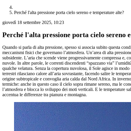
Perché l'alta pressione porta cielo sereno e temperature alte?
giovedì 18 settembre 2025, 10:23
Perché l'alta pressione porta cielo sereno 
Quando si parla di alta pressione, spesso si associa subito questa cond
meccanismi fisici che governano l’atmosfera. Un’area di alta pressione
subsidente. L’aria che scende viene progressivamente compressa e, comp
nuvole. In altre parole, le correnti discendenti “spazzano via” l’umid
qualche velatura. Senza la copertura nuvolosa, il Sole agisce in modo di
terrestri rilasciano calore all’aria sovrastante, facendo salire le temp
origine subtropicale e convoglia aria calda dal Nord Africa. In inverno
termiche: anche in questo caso il cielo sopra rimane sereno, ma le cond
l’atmosfera e blocca lo sviluppo dei moti verticali. E le temperature sal
accentua le differenze tra pianura e montagna.