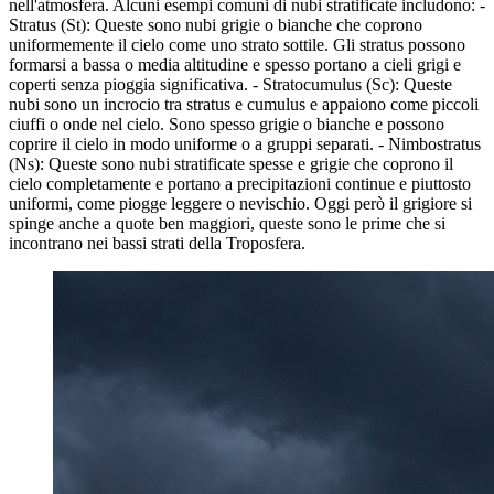
nell'atmosfera. Alcuni esempi comuni di nubi stratificate includono: -
Stratus (St): Queste sono nubi grigie o bianche che coprono
uniformemente il cielo come uno strato sottile. Gli stratus possono
formarsi a bassa o media altitudine e spesso portano a cieli grigi e
coperti senza pioggia significativa. - Stratocumulus (Sc): Queste
nubi sono un incrocio tra stratus e cumulus e appaiono come piccoli
ciuffi o onde nel cielo. Sono spesso grigie o bianche e possono
coprire il cielo in modo uniforme o a gruppi separati. - Nimbostratus
(Ns): Queste sono nubi stratificate spesse e grigie che coprono il
cielo completamente e portano a precipitazioni continue e piuttosto
uniformi, come piogge leggere o nevischio. Oggi però il grigiore si
spinge anche a quote ben maggiori, queste sono le prime che si
incontrano nei bassi strati della Troposfera.