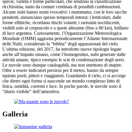
specie, varietà e forme particolari, che rendono la classificazione
ricchissima, tanto da contare centinaia di possibili combinazioni.
Alcune nubi hanno nomi evocativi: i mammatus, con le loro sacche
pendenti, annunciano spesso temporali intensi; i lenticulari, dalle
forme ellittiche, ricordano dischi volanti; i rarissimi noctilucenti,
visibili solo al crepuscolo e a quote altissime (fino a 80 km), brillano
di luce argentea. Curiosamente, l’Organizzazione Meteorologica
Mondiale (OMM) aggiorna periodicamente l’Atlante Internazionale
delle Nubi, considerato la “bibbia” degli appassionati del cielo.
L’ultima edizione, del 2017, ha introdotto nuove tipologie legate
anche all’impatto umano, come l’homogenitus, nubi generate dalle
attività umane, tipico esempio le scie di condensazione degli aerei.
Le nuvole sono dunque catalogabili, ma non smettono di stupire.
Oltre a essere indicatori preziosi per il meteo, hanno da sempre
ispirato poeti, pittori e viaggiatori. Guardando il cielo, ci si accorge
che dietro ogni forma si nasconde un mondo complesso fatto di
fisica, umidità, correnti e luce. In poche parole, le nuvole sono il
“diario visibile” dell’atmosfera.
Galleria