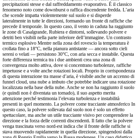
precipitazioni stesse e dal raffreddamento evaporativo. È il classico
fenomeno noto come downburst o raffica discendente fredda. L’aria
che scende impatta violentemente sul suolo e si disperde
lateralmente in tutte le direzioni, formando un fronte di raffiche che
precede il temporale. In questo caso, il vento in caduta ha raggiunto
le zone di Casalgrande, Rubiera e dintorni, sollevando polvere e
detriti ben visibili nella parte inferiore dell’immagine. Un contrasto
termico esplosivo Mentre nella zona del rovescio la temperatura è
crollata fino a 18°C, nella pianura antistante — ancora sotto cieli
sereni o velati — persistono 30°C, con aria secca e instabile. Questa
forte differenza termica tra i due ambienti crea una zona di
convergenza molto attiva, dove si concentrano turbolenze, raffiche
impetuose e a volte anche rotazioni locali. Proprio in corrispondenza
di questa interazione tra masse d’aria, è visibile anche un accenno di
funnel cloud, una nube a imbuto che potrebbe indicare una rotazione
localizzata nella base della nube. Anche se non ha raggiunto il suolo
(e quindi non è diventata un tornado), il suo aspetto merita
attenzione perché testimonia l’elevata turbolenza e instabilità
presenti in quel momento. La polvere come tracciante atmosferico In
questo caso, la polvere sollevata dal suolo non è solo un effetto
spettacolare, ma anche un utile tracciante visivo per comprendere la
direzione e la forza delle correnti discendenti. Il fatto che la polvere
venga trascinata verso nord-est indica che il fronte delle raffiche si
stava muovendo rapidamente in quella direzione, spingendosi dalla
zona di Reggio Emilia verso la Bassa modenese. Un caso didattico