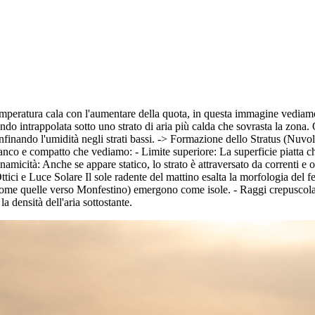
peratura cala con l'aumentare della quota, in questa immagine vediamo l
anendo intrappolata sotto uno strato di aria più calda che sovrasta la zo
finando l'umidità negli strati bassi. -> Formazione dello Stratus (Nuvo
nco e compatto che vediamo: - Limite superiore: La superficie piatta che 
namicità: Anche se appare statico, lo strato è attraversato da correnti e 
 Ottici e Luce Solare Il sole radente del mattino esalta la morfologia del
quelle verso Monfestino) emergono come isole. - Raggi crepuscolari: In a
a densità dell'aria sottostante.