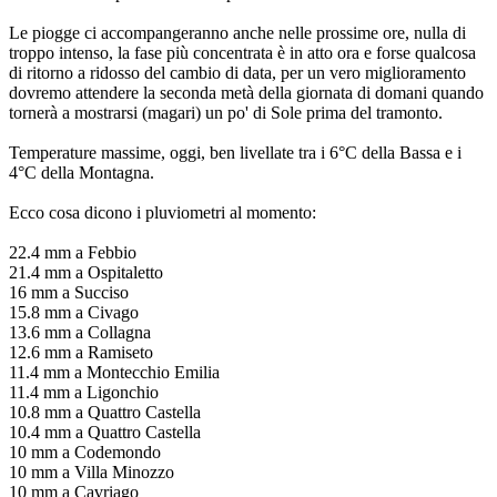
Le piogge ci accompangeranno anche nelle prossime ore, nulla di
troppo intenso, la fase più concentrata è in atto ora e forse qualcosa
di ritorno a ridosso del cambio di data, per un vero miglioramento
dovremo attendere la seconda metà della giornata di domani quando
tornerà a mostrarsi (magari) un po' di Sole prima del tramonto.
Temperature massime, oggi, ben livellate tra i 6°C della Bassa e i
4°C della Montagna.
Ecco cosa dicono i pluviometri al momento:
22.4 mm a Febbio
21.4 mm a Ospitaletto
16 mm a Succiso
15.8 mm a Civago
13.6 mm a Collagna
12.6 mm a Ramiseto
11.4 mm a Montecchio Emilia
11.4 mm a Ligonchio
10.8 mm a Quattro Castella
10.4 mm a Quattro Castella
10 mm a Codemondo
10 mm a Villa Minozzo
10 mm a Cavriago