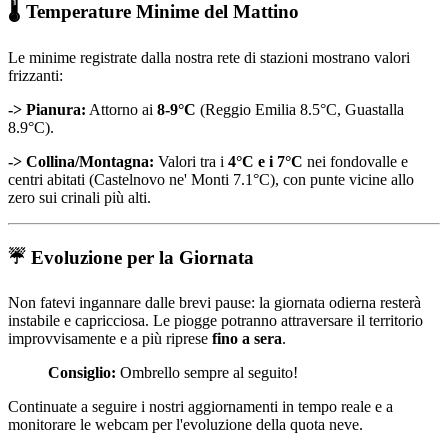
🌡️ Temperature Minime del Mattino
Le minime registrate dalla nostra rete di stazioni mostrano valori
frizzanti:
-> Pianura:
Attorno ai
8-9°C
(Reggio Emilia 8.5°C, Guastalla
8.9°C).
-> Collina/Montagna:
Valori tra i
4°C e i 7°C
nei fondovalle e
centri abitati (Castelnovo ne' Monti 7.1°C), con punte vicine allo
zero sui crinali più alti.
☔ Evoluzione per la Giornata
Non fatevi ingannare dalle brevi pause: la giornata odierna resterà
instabile e capricciosa. Le piogge potranno attraversare il territorio
improvvisamente e a più riprese
fino a sera
.
Consiglio:
Ombrello sempre al seguito!
Continuate a seguire i nostri aggiornamenti in tempo reale e a
monitorare le webcam per l'evoluzione della quota neve.