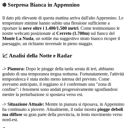
❄️ Sorpresa Bianca in Appennino
Il dato più rilevante di questa mattina arriva dall'alto Appennino. Le
temperature minime hanno subito una flessione sufficiente a
riportare la
neve oltre i 1.400/1.500 metri
. Come testimoniano le
nostre webcam posizionate al
Cerreto (1.700m)
sul fianco del
Monte La Nuda
, un sottile ma suggestivo strato bianco ricopre il
paesaggio, un richiamo invernale in pieno maggio.
📈 Analisi della Notte e Radar
-> Pianura:
Dopo le piogge della tarda serata di ieri, abbiamo
goduto di una temporanea tregua notturna. Fortunatamente, l'attività
temporalesca è stata molto meno intensa del previsto. Come
avevamo anticipato, il reggiano si è confermato una "zona di
confine": i fenomeni sono andati progressivamente sgonfiandosi
mentre la perturbazione si spostava verso est.
-> Situazione Attuale:
Mentre in pianura si riposava, in Appennino
ha continuato a piovere. Attualmente, il radar mostra
piogge deboli
ma diffuse
su gran parte della provincia, in lento movimento verso
nord-est.