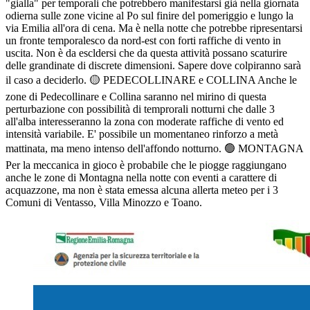
"gialla" per temporali che potrebbero manifestarsi già nella giornata
odierna sulle zone vicine al Po sul finire del pomeriggio e lungo la
via Emilia all'ora di cena. Ma è nella notte che potrebbe ripresentarsi
un fronte temporalesco da nord-est con forti raffiche di vento in
uscita. Non è da escldersi che da questa attività possano scaturire
delle grandinate di discrete dimensioni. Sapere dove colpiranno sarà
il caso a deciderlo. 🟡 PEDECOLLINARE e COLLINA Anche le
zone di Pedecollinare e Collina saranno nel mirino di questa
perturbazione con possibilità di temprorali notturni che dalle 3
all'alba interesseranno la zona con moderate raffiche di vento ed
intensità variabile. E' possibile un momentaneo rinforzo a metà
mattinata, ma meno intenso dell'affondo notturno. 🟢 MONTAGNA
Per la meccanica in gioco è probabile che le piogge raggiungano
anche le zone di Montagna nella notte con eventi a carattere di
acquazzone, ma non è stata emessa alcuna allerta meteo per i 3
Comuni di Ventasso, Villa Minozzo e Toano.