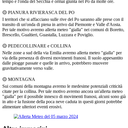
tempo e l'onda del Secchia è ormai giunta nel Po da molte ore.
🟡 PIANURA RIVIERASCA DEL PO
I territori che si affacciano sulle rive del Po saranno alle prese con il
transito di un'onda di piena in arrivo dal Piemonte e Valle d'Aosta.
Per tale motivo avremo allerta meteo "gialla" nei comuni di Boretto,
Brescello, Gualtieri, Guastalla, Luzzara e Poviglio.
🟡 PEDECOLLINARE e COLLINA
Nelle zone a sud della via Emilia avremo allerta meteo "gialla" per
via della presenza di diversi movimenti franosi. Il suolo appesantito
dalle piogge passate e quelle in arrivo, potrebbero muovere
gravitativamente verso valle.
🟡 MONTAGNA
Sui comuni della montagna avremo le medesime potenziali criticità
citate per la collina. Per tale motivo avremo ancora un'allerta meteo
"gialla" per il possibile innesco di movimenti franosi, alcuni sono già
in atto e la fusione della poca neve caduta in questi giorni potrebbe
alimentare ulteriori eventi erosivi.